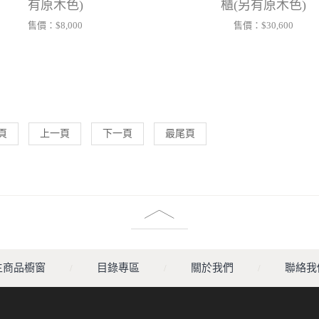
有原木色)
櫃(另有原木色)
售價：
$8,000
售價：
$30,600
頁
上一頁
下一頁
最尾頁
主商品櫥窗
目錄專區
關於我們
聯絡我
/
/
/