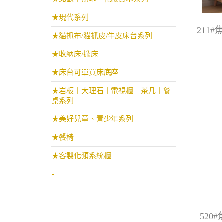
★現代系列
211
★貓抓布/貓抓皮/牛皮床台系列
★收納床/掀床
★床台可單買床底座
★岩板｜大理石｜電視櫃｜茶几｜餐
桌系列
★美好兒童、青少年系列
★餐椅
★客製化類系統櫃
-
520