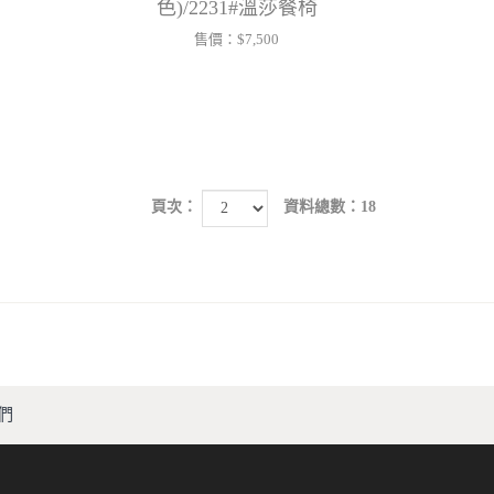
色)/2231#溫莎餐椅
售價：
$7,500
頁次：
資料總數：18
們