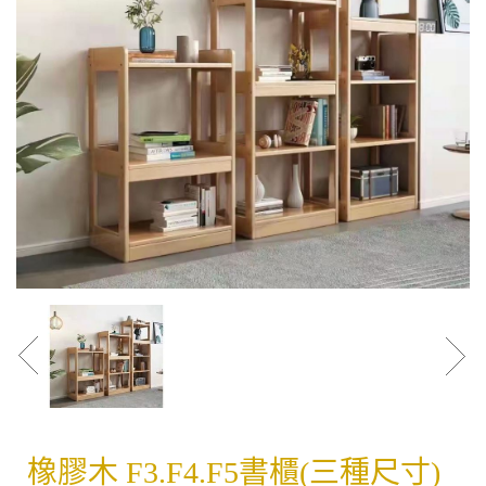
橡膠木 F3.F4.F5書櫃(三種尺寸)