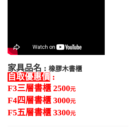
家具品名 :
橡膠木書櫃
自取
優惠價
:
F3三層書櫃 25
00
元
F4四層書櫃 30
00
元
F5五層書櫃 33
00
元