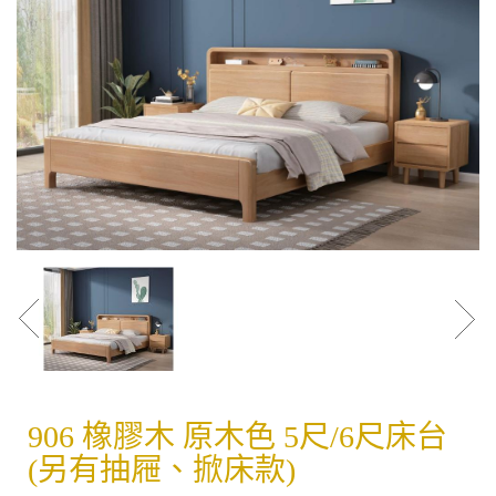
906 橡膠木 原木色 5尺/6尺床台
(另有抽屜、掀床款)