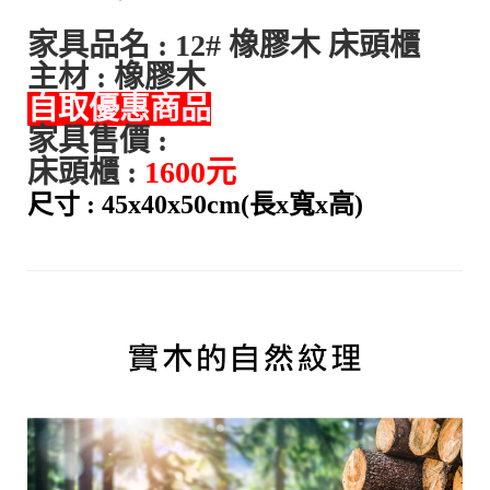
家具品名 : 12# 橡膠木 床頭櫃
主材 : 橡膠木
自取
優惠商品
家具售價 :
床頭櫃 :
1600元
尺寸 : 45x40x50cm(長x寬x高)