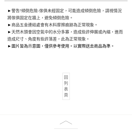
►
警吿!傾倒危險-傢俱未經固定，可能造成傾倒危險，請視情況
將傢俱固定在牆上，避免傾倒危險。
►
商品五金連結處會有木料摩擦痕跡為正常現象。
►
天然木頭會因空氣中的水分多寡，造成些許伸展或內縮，進而
造成尺寸、角度有些許落差，此為正常現象。
►圖片皆為示意圖，僅供參考使用。以實際送去商品為準。
回
列
表
頁