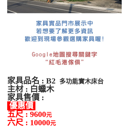
家具品名 : B2
多功能實木床台
主材 : 白蠟木
家具售價 :
優惠價
五尺 : 9600
元
六尺 : 10000
元