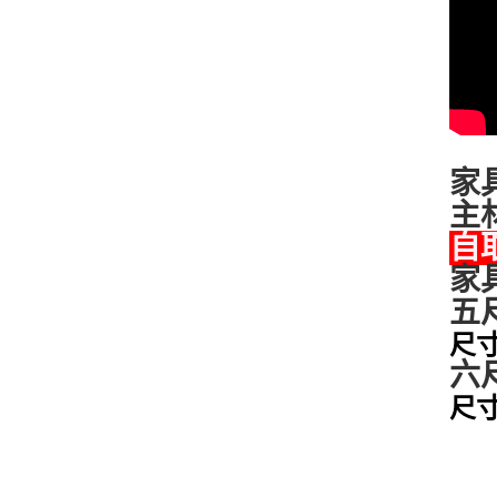
家具
主材
自
家
五尺
尺寸 
六尺
尺寸 