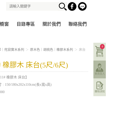
櫥窗
目錄專區
關於我們
聯絡我們
0
印｜侘寂實木系列
原木色｜胡桃色｜橡膠木系列
床台
購物車
1# 橡膠木 床台(5尺/6尺)
會員登入
11# 橡膠木 床台】
 150/180x202x110cm(長x寬x高)
000
購物須知