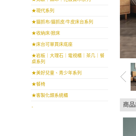
★現代系列
★貓抓布/貓抓皮/牛皮床台系列
★收納床/掀床
★床台可單買床底座
★岩板｜大理石｜電視櫃｜茶几｜餐
桌系列
★美好兒童、青少年系列
★餐椅
★客製化類系統櫃
商品
-