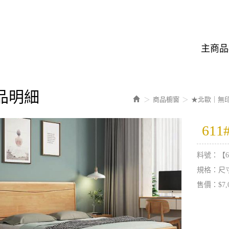
主商品
品明細
商品櫥窗
★北歐｜無
61
料號：【6
規格：尺寸 :
售價：$7,