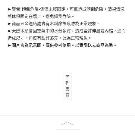
►
警吿!傾倒危險-傢俱未經固定，可能造成傾倒危險，請視情況
將傢俱固定在牆上，避免傾倒危險。
►
商品五金連結處會有木料摩擦痕跡為正常現象。
►
天然木頭會因空氣中的水分多寡，造成些許伸展或內縮，進而
造成尺寸、角度有些許落差，此為正常現象。
►圖片皆為示意圖，僅供參考使用。以實際送去商品為準。
回
列
表
頁