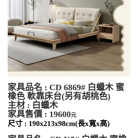
家具品名 :
CD
6869#
白蠟木 蜜
橡色
軟靠床台
(另有胡桃色)
主材 : 白蠟木
家具售價 : 196
00
元
尺寸 : 190
x213x98cm
(長x寬x高)