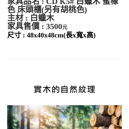
家具品名 :
CD K5
#
白蠟木 蜜橡
色
床頭櫃
(另有胡桃色)
主材 : 白蠟木
家具售價 : 35
00
元
尺寸 : 48x40x48
cm
(長x寬x高)