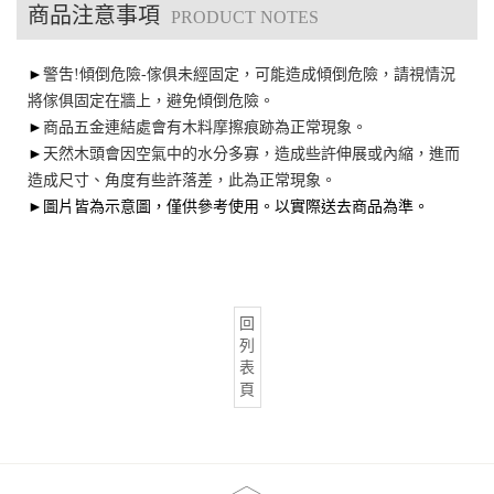
商品注意事項
PRODUCT NOTES
►
警吿!傾倒危險-傢俱未經固定，可能造成傾倒危險，請視情況
將傢俱固定在牆上，避免傾倒危險。
►
商品五金連結處會有木料摩擦痕跡為正常現象。
►
天然木頭會因空氣中的水分多寡，造成些許伸展或內縮，進而
造成尺寸、角度有些許落差，此為正常現象。
►圖片皆為示意圖，僅供參考使用。以實際送去商品為準。
回
列
表
頁