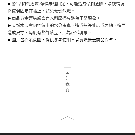
►
警吿!傾倒危險-傢俱未經固定，可能造成傾倒危險，請視情況
將傢俱固定在牆上，避免傾倒危險。
►
商品五金連結處會有木料摩擦痕跡為正常現象。
►
天然木頭會因空氣中的水分多寡，造成些許伸展或內縮，進而
造成尺寸、角度有些許落差，此為正常現象。
►圖片皆為示意圖，僅供參考使用。以實際送去商品為準。
回
列
表
頁