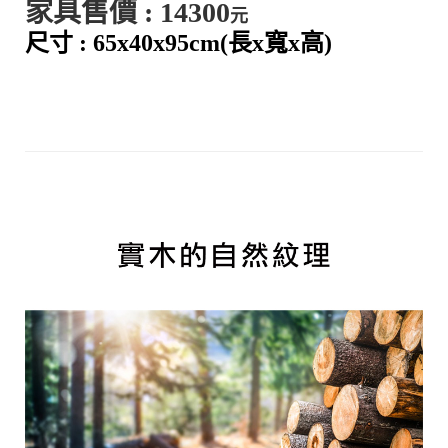
家具售價 : 143
00
元
尺寸 : 65
x40x95cm
(長x寬x高)