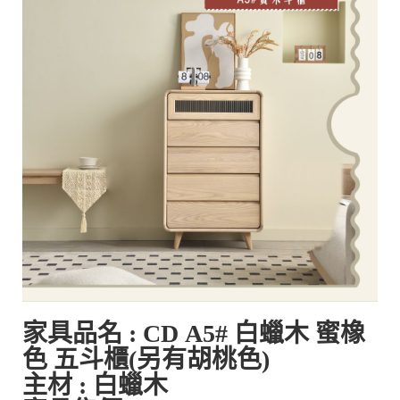
家具品名 :
CD
A5#
白蠟木 蜜橡
色
五斗櫃
(另有胡桃色)
主材 : 白蠟木