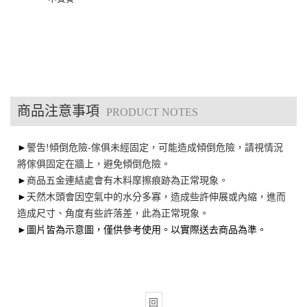
商品注意事項
PRODUCT NOTES
►
警吿!傾倒危險-傢俱未經固定，可能造成傾倒危險，請視情況
將傢俱固定在牆上，避免傾倒危險。
►
商品五金連結處會有木料摩擦痕跡為正常現象。
►
天然木頭會因空氣中的水分多寡，造成些許伸展或內縮，進而
造成尺寸、角度有些許落差，此為正常現象。
►圖片皆為示意圖，僅供參考使用。以實際送去商品為準。
回