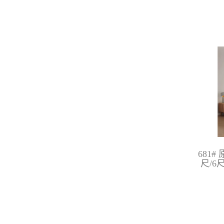
681
尺/6