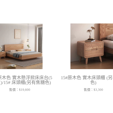
# 原木色 實木懸浮掀床床台(5
15#原木色 實木床頭櫃 (
尺)/15# 床頭櫃(另有焦糖色)
色)
售價：
$19,600
售價：
$3,300