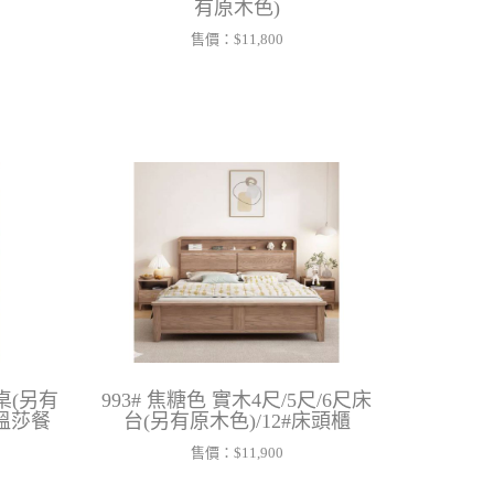
有原木色)
售價：
$11,800
書桌(另有
993# 焦糖色 實木4尺/5尺/6尺床
1#溫莎餐
台(另有原木色)/12#床頭櫃
售價：
$11,900