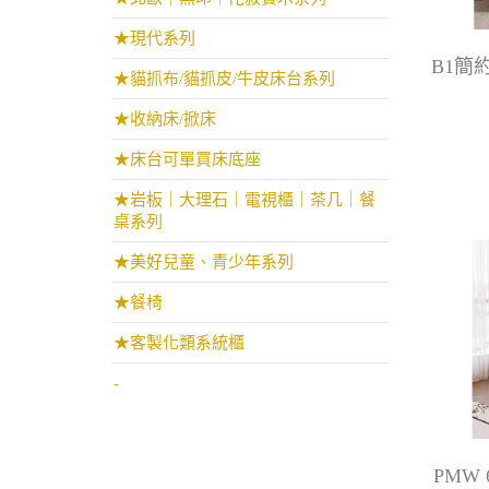
★現代系列
B1簡
★貓抓布/貓抓皮/牛皮床台系列
★收納床/掀床
★床台可單買床底座
★岩板｜大理石｜電視櫃｜茶几｜餐
桌系列
★美好兒童、青少年系列
★餐椅
★客製化類系統櫃
-
PMW