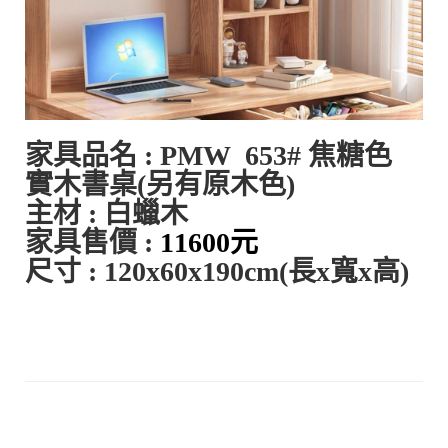
家具品名 :
PMW 653# 焦糖色
實木書桌(另有原木色)
主材 : 白蠟木
家具售價 :
11600元
尺寸 : 120
x60x190cm
(長x寬x高)