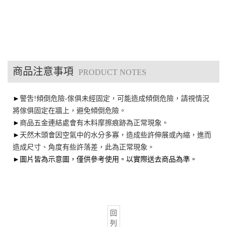
商品注意事項
PRODUCT NOTES
►
警吿!傾倒危險-傢俱未經固定，可能造成傾倒危險，請視情況
將傢俱固定在牆上，避免傾倒危險。
►
商品五金連結處會有木料摩擦痕跡為正常現象。
►
天然木頭會因空氣中的水分多寡，造成些許伸展或內縮，進而
造成尺寸、角度有些許落差，此為正常現象。
►圖片皆為示意圖，僅供參考使用。以實際送去商品為準。
回
列