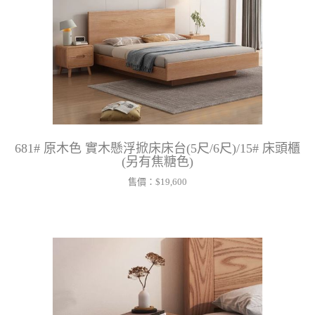
681# 原木色 實木懸浮掀床床台(5尺/6尺)/15# 床頭櫃
(另有焦糖色)
售價：
$19,600