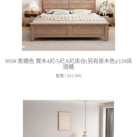
993# 焦糖色 實木4尺/5尺/6尺床台(另有原木色)/12#床
頭櫃
售價：
$11,900