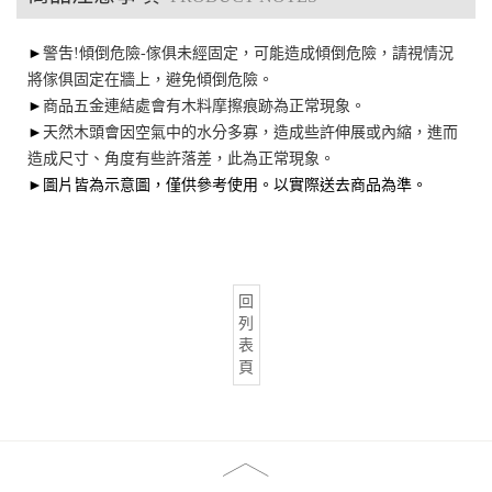
►
警吿!傾倒危險-傢俱未經固定，可能造成傾倒危險，請視情況
將傢俱固定在牆上，避免傾倒危險。
►
商品五金連結處會有木料摩擦痕跡為正常現象。
►
天然木頭會因空氣中的水分多寡，造成些許伸展或內縮，進而
造成尺寸、角度有些許落差，此為正常現象。
►圖片皆為示意圖，僅供參考使用。以實際送去商品為準。
回
列
表
頁