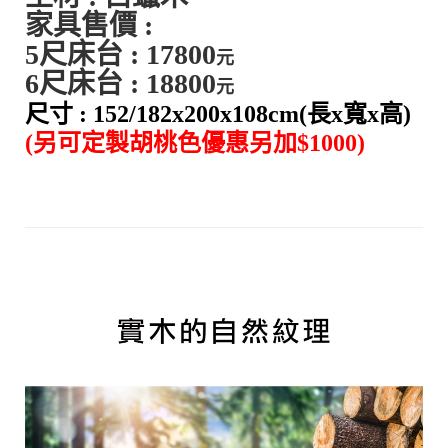
家具售價 :
5尺床台 : 17800
元
6尺床台 : 18800
元
尺寸 : 152/182
x200x108cm
(長x寬x高)
(另可定製胡桃色
優惠
另加$1000)