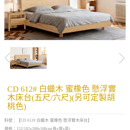
CD 612# 白蠟木 蜜橡色 懸浮實
木床台(五尺/六尺)(另可定製胡
桃色)
料號：【CD 612# 白蠟木 蜜橡色 懸浮實木床台】
規格：152/182x200x108cm(長x寬x高)