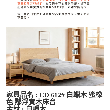
家具品名 :
CD
612#
白蠟木 蜜橡
色 懸浮實木床台
主材 : 白蠟木