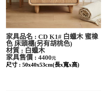
家具品名 :
CD K1
#
白蠟木 蜜橡
色 床頭櫃
(另有胡桃色)
材質 : 白蠟木
家具售價 : 4400
元
尺寸 : 50
x40x53cm
(長x寬x高)