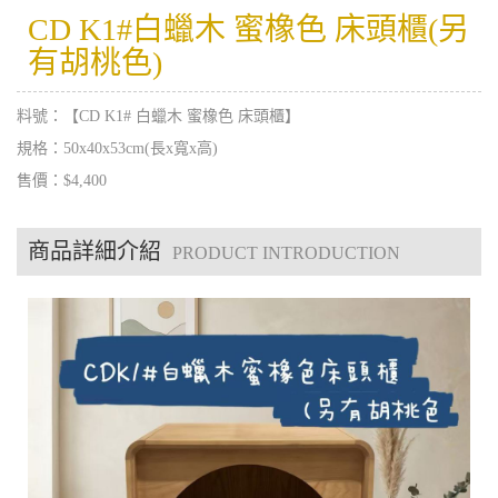
CD K1#白蠟木 蜜橡色 床頭櫃(另
有胡桃色)
料號：【CD K1# 白蠟木 蜜橡色 床頭櫃】
規格：50x40x53cm(長x寬x高)
售價：$4,400
商品詳細介紹
PRODUCT INTRODUCTION