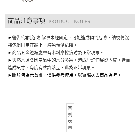
商品注意事項
PRODUCT NOTES
►
警吿!傾倒危險-傢俱未經固定，可能造成傾倒危險，請視情況
將傢俱固定在牆上，避免傾倒危險。
►
商品五金連結處會有木料摩擦痕跡為正常現象。
►
天然木頭會因空氣中的水分多寡，造成些許伸展或內縮，進而
造成尺寸、角度有些許落差，此為正常現象。
►圖片皆為示意圖，僅供參考使用。以實際送去商品為準。
回
列
表
頁