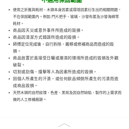
不適用保固範圍
使用之折舊與耗材、木頭本身因素或環境因素衍生出的相關問題，
不在保固範圍內。例如:門片把手、玻璃、沙發布套及沙發海綿等
耗材。
商品因天災或意外事件所造成的毀損。
商品因清潔方式錯誤所造成的毀損。
師傅定位完成後，自行拆除、搬移或修補商品而造成的
毀
損
。
商品放置於直接受日曬或潮濕的環境所造成的毀損及外觀
破裂。
切割或刮傷、撞擊等人為因素所造成的毀損。
因個人所產生的汗漬，或任何飲品傾倒所產生的污漬而造
成商品毀損。
天然木頭的自然紋理、色差、黑斑及因自然缺陷、製作的上需求而
做的人工修補痕跡
。