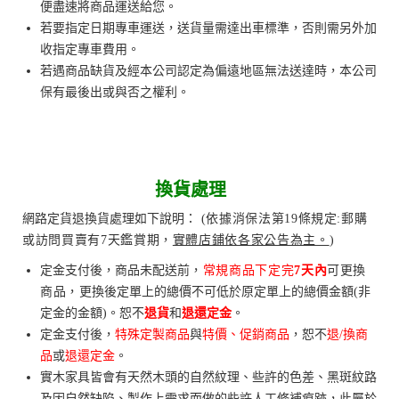
便盡速將商品運送給您。
若要指定日期專車運送，送貨量需達出車標準，否則需另外加
收指定專車費用。
若遇商品缺貨及經本公司認定為偏遠地區無法送達時，本公司
保有最後出或與否之權利。
換貨處理
網路定貨退換貨處理如下說明：
(依據消保法第19條規定:郵購
或訪問買賣有7天鑑賞期，
實體店鋪依各家公告為主。
)
定金支付後，商品未配送前
，
常規商品下定完
7天內
可更換
商品，
更換後定單上的總價不可低於原定單上的總價金額(非
定金的金額)。恕不
退貨
和
退還定金
。
定金支付後，
特殊定製商品
與
特價、促銷商品
，恕不
退/換商
品
或
退還定金
。
實木家具皆會有天然木頭的自然紋理、些許的色差、黑斑紋路
及因自然缺陷、製作上需求而做的些許人工修補痕跡，此屬於