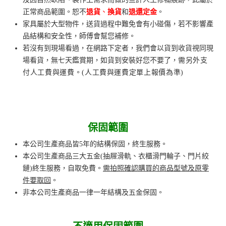
正常商品範圍。恕不
退貨
、
換貨
和
退還定金
。
家具屬於大型物件，送貨過程中難免會有小碰傷，若不影響產
品結構和安全性，師傅會幫您補修。
若沒有到現場看過，在網路下定者，我們會以貨到收貨視同現
場看貨，無七天鑑賞期，如貨到安裝好您不要了，
需另外支
付人工費與運費。(
人工費與運費
定單上報價為準)
保固範圍
本公司生產商品皆5年的結構保固，終生服務。
本公司生產商品三大五金(抽屜滑軌、衣櫃滑門輪子、門片絞
鏈)終生服務，自取免費。
需拍照確認購買的商品型號及原零
件要取回
。
非本公司生產商品一律一年結構及五金保固。