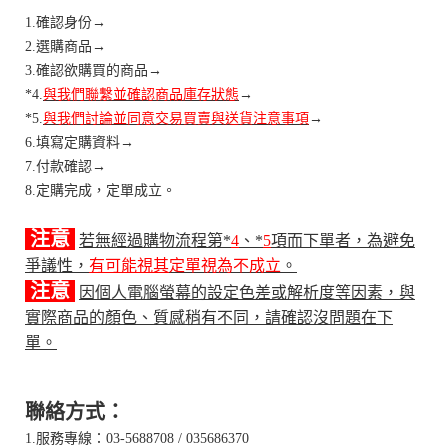
1.確認身份→
2.選購商品→
3.確認欲購買的商品→
*4.
與我們聯繫並確認商品庫存狀態
→
*5.
與我們討論並同意交易買賣與送貨注意事項
→
6.填寫定購資料→
7.付款確認→
8.定購完成，定單成立。
注意
若無經過購物流程第*
4
、*
5
項而下單者，為避免
爭議性，
有可能視其
定單視為不成立
。
注意
因個人電腦螢幕的設定色差或解析度等因素，與
實際商品的顏色、質感稍有不同，請確認沒問題在下
單。
聯絡方式：
1.服務專線：03-5688708 / 035686370