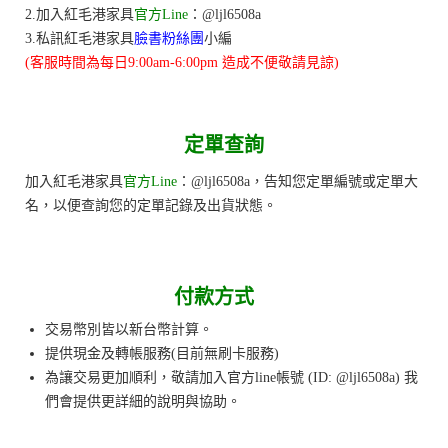
2.加入紅毛港家具
官方Line
：@ljl6508a
3.私訊紅毛港家具
臉書粉絲團
小編
(客服時間為每日9:00am-6:00pm 造成不便敬請見諒)
定
單查詢
加入紅毛港家具
官方Line
：@ljl6508a，告知您定單編號或定單大
名，以便查詢您的定單記錄及出貨狀態。
付款方式
交易幣別皆以新台幣計算。
提供現金及轉帳服務(目前無刷卡服務)
為讓交易更加順利，敬請加入官方line帳號 (ID: @ljl6508a) 我
們會提供更詳細的說明與協助。