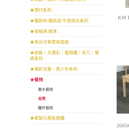
★現代系列
KM 
★貓抓布/貓抓皮/牛皮床台系列
★收納床/掀床
★床台可單買床底座
★岩板｜大理石｜電視櫃｜茶几｜餐
桌系列
★美好兒童、青少年系列
★餐椅
實木餐椅
長凳
鐵件餐椅
★客製化類系統櫃
260
-