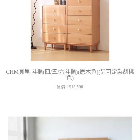
CHM貝里 斗櫃(四/五/六斗櫃)(原木色)(另可定製胡桃
色)
售價：
$13,500