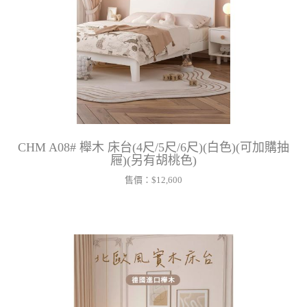
CHM A08# 櫸木 床台(4尺/5尺/6尺)(白色)(可加購抽
屜)(另有胡桃色)
售價：
$12,600