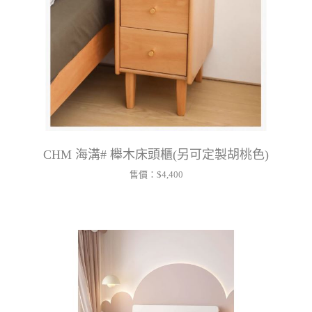
CHM 海溝# 櫸木床頭櫃(另可定製胡桃色)
售價：
$4,400