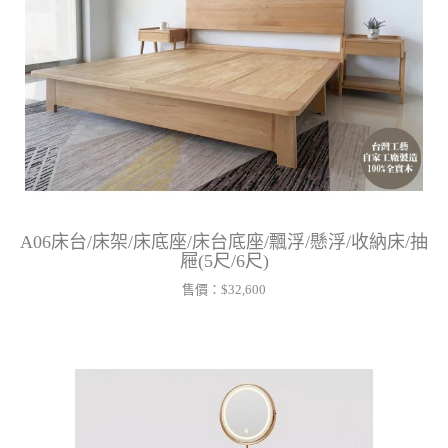
A06床台/床架/床底座/床台底座/飄浮/懸浮/收納床/抽
屜(5尺/6尺)
售價：
$32,600