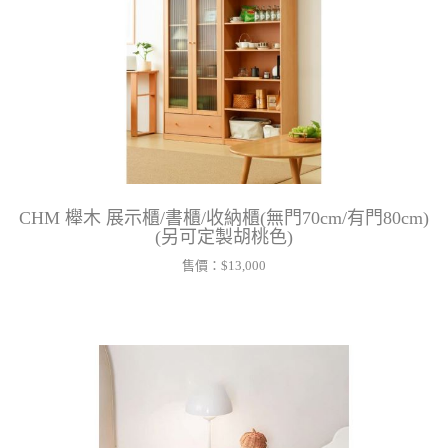
CHM 櫸木 展示櫃/書櫃/收納櫃(無門70cm/有門80cm)
(另可定製胡桃色)
售價：
$13,000