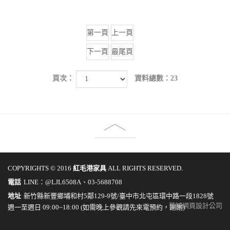
第一頁
上一頁
下一頁
最尾頁
頁次：
資料總數：23
COPYRIGHTS © 2016
紅毛港家具
ALL RIGHTS RESERVED.
電話
LINE：@LJL6508A、03-5688708
地址
新竹縣新豐鄉埔和村5鄰129-9號/臺中市北屯區環中路一段1828號
藝誠網頁設計公司
週一至週日 09:00~18:00 (如需晚上參觀請先來電預約，謝謝)