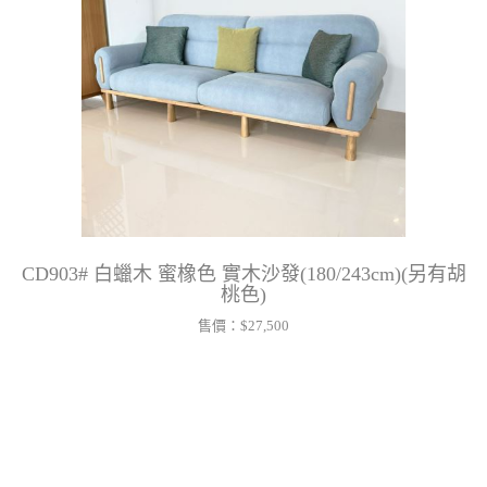
CD903# 白蠟木 蜜橡色 實木沙發(180/243cm)(另有胡
桃色)
售價：
$27,500