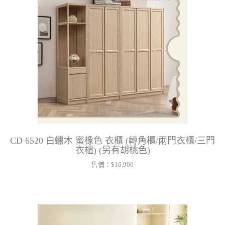
CD 6520 白蠟木 蜜橡色 衣櫃 (轉角櫃/兩門衣櫃/三門
衣櫃) (另有胡桃色)
售價：
$16,900