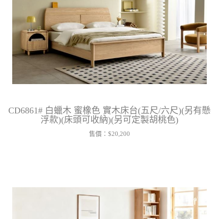
CD6861# 白蠟木 蜜橡色 實木床台(五尺/六尺)(另有懸
浮款)(床頭可收納)(另可定製胡桃色)
售價：
$20,200