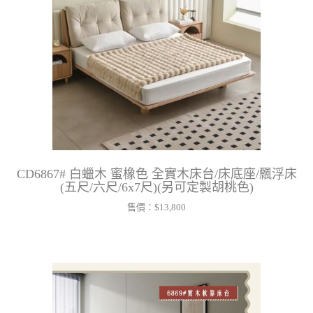
CD6867# 白蠟木 蜜橡色 全實木床台/床底座/飄浮床
(五尺/六尺/6x7尺)(另可定製胡桃色)
售價：
$13,800