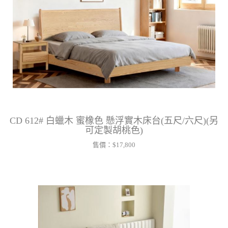
CD 612# 白蠟木 蜜橡色 懸浮實木床台(五尺/六尺)(另
可定製胡桃色)
售價：
$17,800