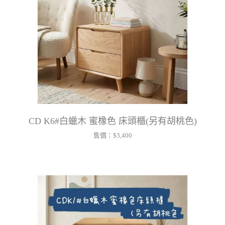
CD K6#白蠟木 蜜橡色 床頭櫃(另有胡桃色)
售價：
$3,400