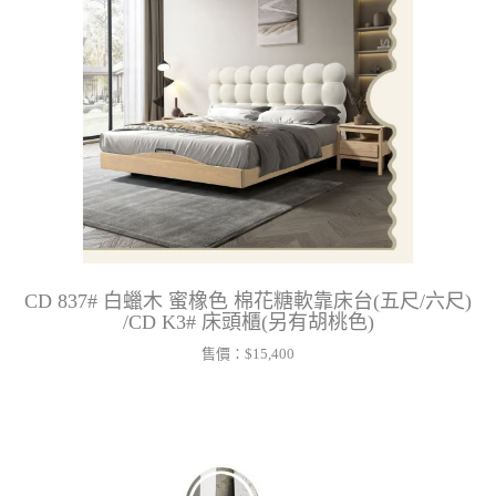
CD 837# 白蠟木 蜜橡色 棉花糖軟靠床台(五尺/六尺)
/CD K3# 床頭櫃(另有胡桃色)
售價：
$15,400