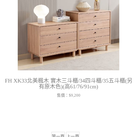
FH XK33北美楓木 實木三斗櫃/34四斗櫃/35五斗櫃(另
有原木色)(高61/76/91cm)
售價：
$9,200
第一頁
上一頁