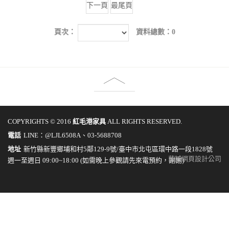
下一頁
最尾頁
頁次：
資料總數：0
COPYRIGHTS © 2016
紅毛港家具
ALL RIGHTS RESERVED.
電話
LINE：@LJL6508A、03-5688708
地址
新竹縣新豐鄉埔和村5鄰129-9號/臺中市北屯區環中路一段1828號
藝誠網頁設計公司
週一至週日 09:00~18:00 (如需晚上參觀請先來電預約，謝謝)